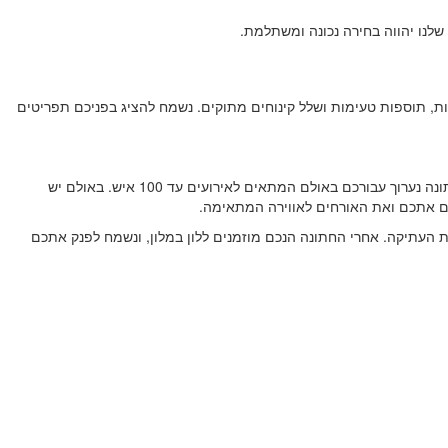
לנו יהווה בחירה נכונה ומשתלמת.
לות, תוספות טעימות ושלל קינוחים מתוקים. נשמח להציג בפניכם תפריטים
אנחנו מציעים מקום קטן לחתונה הנמצא במבנה אבן עתיק בן כ- 100 שנה. המבנה המיוחד מרהיב ביופיו ומציע ארכיטקטורה מרשימה ויוצאת דופן. את החתונה נערוך עבורכם באולם המתאים לאירועים עד 100 איש. באולם יש
סים אתכם ואת האורחים לאווירה המתאימה.
ת העתיקה. אחרי החתונה הנכם מוזמנים ללון במלון, ונשמח לפנק אתכם