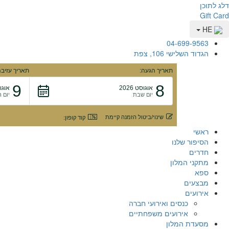
דלג לתוכן
Gift Card
HE
04-699-9563
הגדוד השלישי 106, צפת
תאריך הגעה:
תאריך עזיבה
9
8
אוגוסט 2026
אוגוסט
יום שבת
יום 
שינוי/ביטול הזמנה קיימת
קוד קופון:
ראשי
הסיפור שלנו
חדרים
מתקני המלון
ספא
מבצעים
אירועים
כנסים ואירועי חברה
אירועים משפחתיים
מסעדת המלון